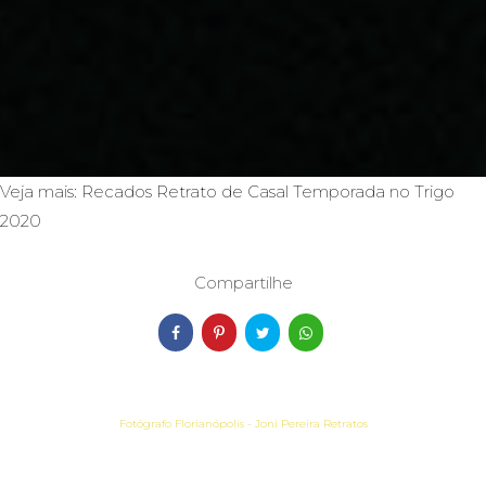
Veja mais:
Recados
Retrato de Casal
Temporada no Trigo
2020
Compartilhe
Fotógrafo Florianópolis - Joni Pereira Retratos