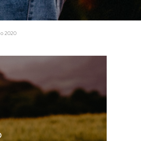
go 2020
O