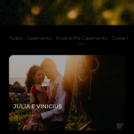
Todos
Casamento
Ensaios Pré Casamento
Outras His
JULIA E VINICIUS