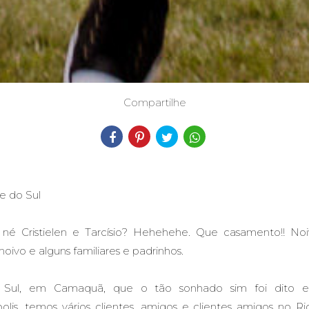
Compartilhe
e do Sul
né Cristielen e Tarcísio? Hehehehe. Que casamento!! Noiv
noivo e alguns familiares e padrinhos.
o Sul, em Camaquã, que o tão sonhado sim foi dito 
olis, temos vários clientes, amigos e clientes amigos no R