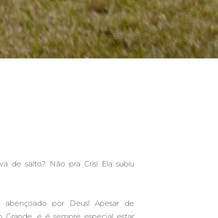
a de salto? Não pra Cris! Ela subiu
e abençoado por Deus! Apesar de
io Grande, e é sempre especial estar