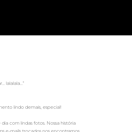
lalalala...”
nto lindo demais, especial!
ia com lindas fotos. Nossa história
uns e-mails trocados nos encontramos