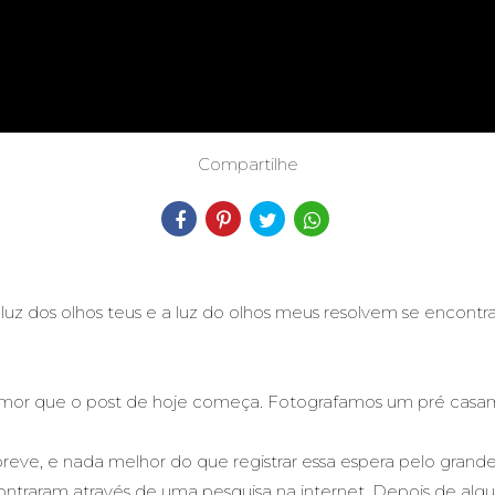
Compartilhe
uz dos olhos teus e a luz do olhos meus resolvem se encontrar... 
amor que o post de hoje começa. Fotografamos um pré casame
eve, e nada melhor do que registrar essa espera pelo grande d
ntraram através de uma pesquisa na internet. Depois de alg