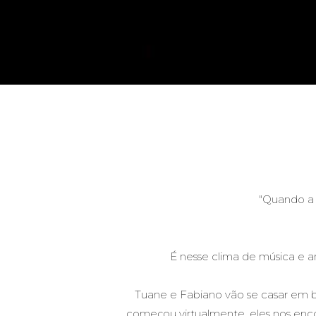
"Quando a l
É nesse clima de música e 
Tuane e Fabiano vão se casar em br
começou virtualmente, eles nos enco