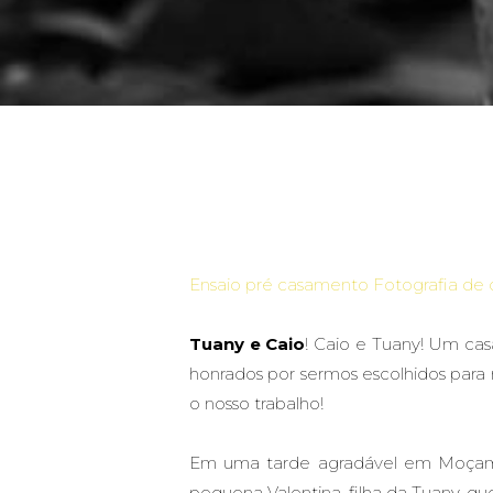
Ensaio pré casamento Fotografia de 
Tuany e Caio
! Caio e Tuany! Um cas
honrados por sermos escolhidos para 
o nosso trabalho!
Em uma tarde agradável em Moçambiqu
pequena Valentina, filha da Tuany, q