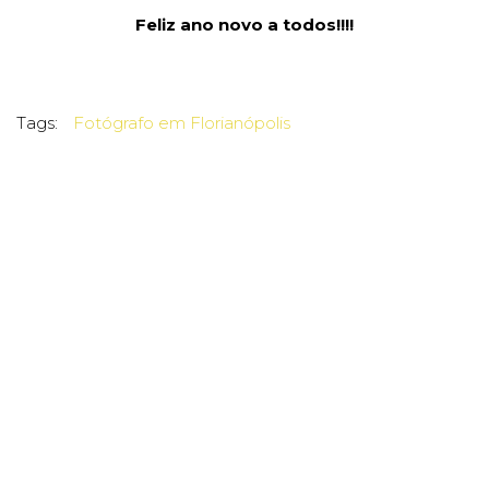
Feliz ano novo a todos!!!!
Tags:
Fotógrafo em Florianópolis
Fotógrafo de Família florianópolis
Fotografai de família em Florianópolis
Fotografia de casamento Florianópolis
Fotógrafo casamento Florianópolis
Joni Pereira
Joni Pereira Retratos